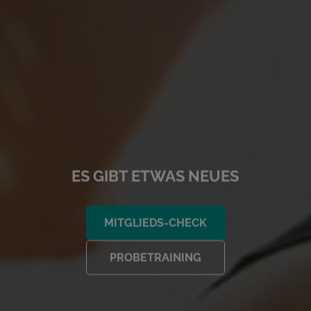
ES GIBT ETWAS NEUES
MITGLIEDS-CHECK
PROBETRAINING