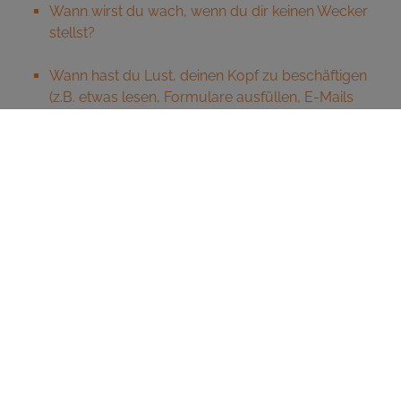
Wann wirst du wach, wenn du dir keinen Wecker
stellst?
Wann hast du Lust, deinen Kopf zu beschäftigen
(z.B. etwas lesen, Formulare ausfüllen, E-Mails
beantworten, organisatorische Aufgaben
erledigen)? Wann bist du besonders fokussiert,
konzentriert und klar im Kopf?
Wann bekommst du Hunger? Brauchst du eher
mehrere kleine Mahlzeiten oder weniger und dafür
größere Portionen?
Wann hast du Lust, deinen Körper zu bewegen (z.B.
Einkaufen zu gehen, einen Spaziergang zu machen
etc.)?
Wann wirst du müde und brauchst eine Pause (z.B.
wenn du Hunger hast, nach dem Essen, mittags