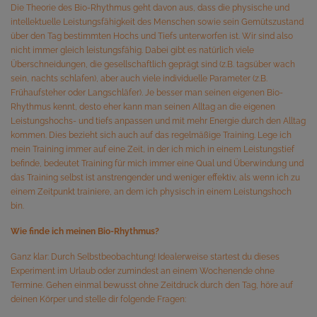
Die Theorie des Bio-Rhythmus geht davon aus, dass die physische und
intellektuelle Leistungsfähigkeit des Menschen sowie sein Gemütszustand
über den Tag bestimmten Hochs und Tiefs unterworfen ist. Wir sind also
nicht immer gleich leistungsfähig. Dabei gibt es natürlich viele
Überschneidungen, die gesellschaftlich geprägt sind (z.B. tagsüber wach
sein, nachts schlafen), aber auch viele individuelle Parameter (z.B.
Frühaufsteher oder Langschläfer). Je besser man seinen eigenen Bio-
Rhythmus kennt, desto eher kann man seinen Alltag an die eigenen
Leistungshochs- und tiefs anpassen und mit mehr Energie durch den Alltag
kommen. Dies bezieht sich auch auf das regelmäßige Training. Lege ich
mein Training immer auf eine Zeit, in der ich mich in einem Leistungstief
befinde, bedeutet Training für mich immer eine Qual und Überwindung und
das Training selbst ist anstrengender und weniger effektiv, als wenn ich zu
einem Zeitpunkt trainiere, an dem ich physisch in einem Leistungshoch
bin.
Wie finde ich meinen Bio-Rhythmus?
Ganz klar: Durch Selbstbeobachtung! Idealerweise startest du dieses
Experiment im Urlaub oder zumindest an einem Wochenende ohne
Termine. Gehen einmal bewusst ohne Zeitdruck durch den Tag, höre auf
deinen Körper und stelle dir folgende Fragen: