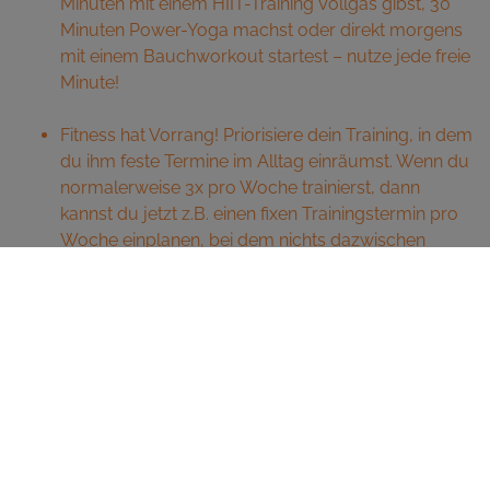
Minuten mit einem HIIT-Training Vollgas gibst, 30
Minuten Power-Yoga machst oder direkt morgens
mit einem Bauchworkout startest – nutze jede freie
Minute!
Fitness hat Vorrang! Priorisiere dein Training, in dem
du ihm feste Termine im Alltag einräumst. Wenn du
normalerweise 3x pro Woche trainierst, dann
kannst du jetzt z.B. einen fixen Trainingstermin pro
Woche einplanen, bei dem nichts dazwischen
kommt. Das hilft dir dabei, nicht komplett aus der
Trainingsroutine herauszufallen. Behandle diesen
Termin am besten wie einen beruflichen Termin, der
nicht abgesagt werden kann.
Idealerweise legst du dein Training auf den Anfang
des Tages. Zum einen, weil du dann den
anstrengenden Sport direkt hinter dir hast, zum
anderen, weil sich dadurch die Gefahr minimiert,